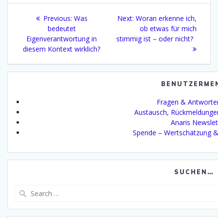
Beitragsnavigation
Previous
Next
Previous:
Was
Next:
Woran erkenne ich,
post:
post:
bedeutet
ob etwas für mich
Eigenverantwortung in
stimmig ist – oder nicht?
diesem Kontext wirklich?
BENUTZERME
Fragen & Antworte
Austausch, Rückmeldunge
Anaris Newslet
Spende – Wertschätzung &
SUCHEN…
Search
for: