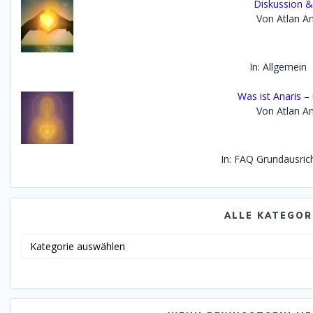
Diskussion &
Von Atlan An
In: Allgemein
Was ist Anaris –
Von Atlan An
In: FAQ Grundausric
ALLE KATEGOR
Alle
Katego