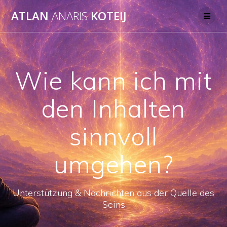
Skip
ATLAN
ANARIS
KOTEIJ
to
content
Wie kann ich mit
den Inhalten
sinnvoll
umgehen?
Unterstützung & Nachrichten aus der Quelle des
Seins