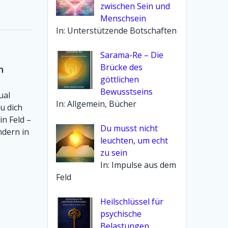
zwischen Sein und
Menschsein
In: Unterstützende Botschaften
Sarama-Re – Die
Brücke des
n
göttlichen
Bewusstseins
ual
In: Allgemein, Bücher
du dich
in Feld –
Du musst nicht
ndern in
leuchten, um echt
zu sein
In: Impulse aus dem
Feld
Heilschlüssel für
psychische
Belastungen