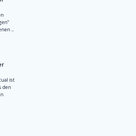
en
gen"
en ...
er
ual ist
us den
en