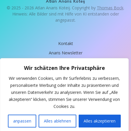
Atlan Anaris Koteij
© 2025 - 2026 Atlan Anaris Koteij. Copyright by
Thomas Bock
.
Hinweis: Alle Bilder sind mit Hilfe von KI entstanden oder
angepasst.
Kontakt
Anaris Newsletter
Meine Angebote
Wir schätzen Ihre Privatsphäre
Impressum
Wir verwenden Cookies, um Ihr Surferlebnis zu verbessern,
Datenschutz
personalisierte Werbung oder Inhalte zu präsentieren und
Spende
unseren Datenverkehr zu analysieren. Wenn Sie auf „Alle
akzeptieren“ klicken, stimmen Sie unserer Verwendung von
Über Anaris
Cookies zu.
anpassen
Alles ablehnen
Alles akzeptieren