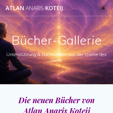
Skip
ATLAN
ANARIS
KOTEIJ
to
content
Bücher-Gallerie
Unterstützung & Nachrichten aus der Quelle des
Seins
Die neuen Bücher von
Atlan Anaris Koteij