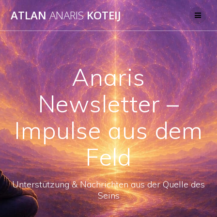
Skip
ATLAN
ANARIS
KOTEIJ
to
content
Anaris
Newsletter –
Impulse aus dem
Feld
Unterstützung & Nachrichten aus der Quelle des
Seins