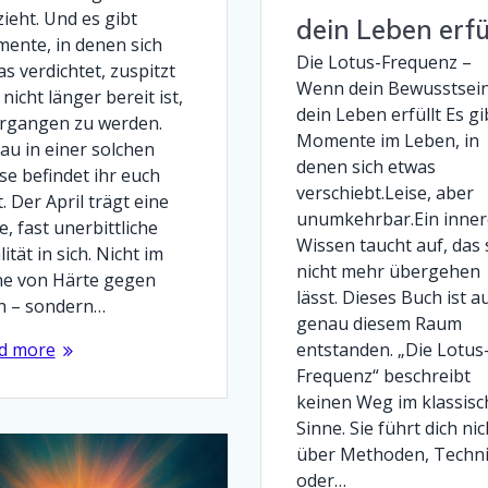
zieht. Und es gibt
dein Leben erfü
ente, in denen sich
Die Lotus-Frequenz –
s verdichtet, zuspitzt
Wenn dein Bewusstsei
nicht länger bereit ist,
dein Leben erfüllt Es gi
rgangen zu werden.
Momente im Leben, in
au in einer solchen
denen sich etwas
se befindet ihr euch
verschiebt.Leise, aber
t. Der April trägt eine
unumkehrbar.Ein inner
e, fast unerbittliche
Wissen taucht auf, das 
ität in sich. Nicht im
nicht mehr übergehen
ne von Härte gegen
lässt. Dieses Buch ist a
h – sondern…
genau diesem Raum
entstanden. „Die Lotus
d more
Frequenz“ beschreibt
keinen Weg im klassis
Sinne. Sie führt dich nic
über Methoden, Techn
oder…