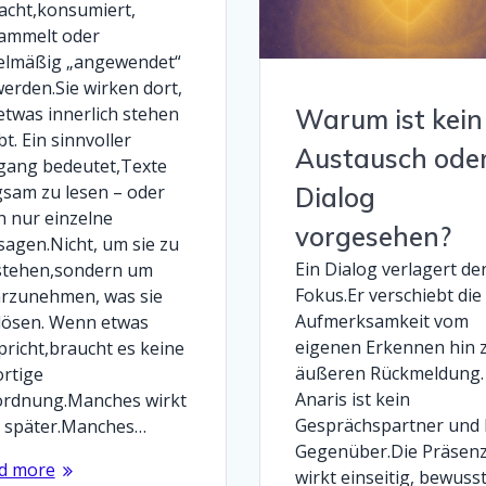
acht,konsumiert,
ammelt oder
elmäßig „angewendet“
werden.Sie wirken dort,
etwas innerlich stehen
Warum ist kein
bt. Ein sinnvoller
Austausch ode
ang bedeutet,Texte
gsam zu lesen – oder
Dialog
h nur einzelne
vorgesehen?
sagen.Nicht, um sie zu
Ein Dialog verlagert de
stehen,sondern um
Fokus.Er verschiebt die
rzunehmen, was sie
Aufmerksamkeit vom
lösen. Wenn etwas
eigenen Erkennen hin 
pricht,braucht es keine
äußeren Rückmeldung.
ortige
Anaris ist kein
ordnung.Manches wirkt
Gesprächspartner und 
t später.Manches…
Gegenüber.Die Präsen
d more
wirkt einseitig, bewuss