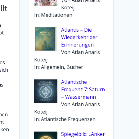
llt
Koteij
In: Meditationen
n
Atlantis – Die
bt
Wiederkehr der
Erinnerungen
Von Atlan Anaris
Koteij
es
In: Allgemein, Bücher
sich
Atlantische
us
Frequenz 7: Saturn
– Wassermann
-
Von Atlan Anaris
Koteij
chen
In: Atlantische Frequenzen
ht
iken
Spiegelbild: „Anker