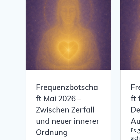
Frequenzbotscha
Fr
ft Mai 2026 –
ft
Zwischen Zerfall
De
und neuer innerer
Au
Es 
Ordnung
sich