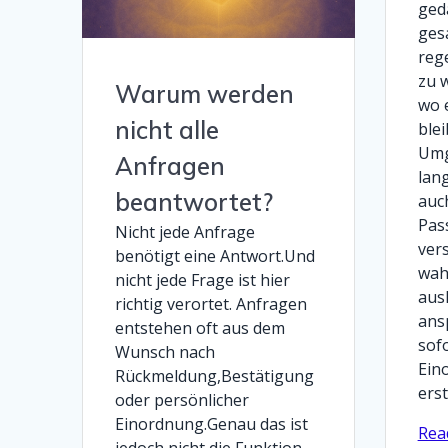
ged
ges
reg
zu 
Warum werden
wo 
nicht alle
blei
Umg
Anfragen
lan
beantwortet?
auc
Pas
Nicht jede Anfrage
ver
benötigt eine Antwort.Und
wah
nicht jede Frage ist hier
aus
richtig verortet. Anfragen
ans
entstehen oft aus dem
sof
Wunsch nach
Ein
Rückmeldung,Bestätigung
ers
oder persönlicher
Einordnung.Genau das ist
Rea
jedoch nicht die Funktion