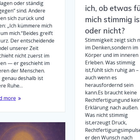
lagen oder ständig
ich, ob etwas f
gegen“ sind. Andere
hen sich zurück und
mich stimmig is
en: „Ich kümmere mich
oder nicht?
 um mich.“Beides greift
Stimmigkeit zeigt sich n
kurz. Der entscheidende
im Denken,sondern im
del unserer Zeit
Körper und im inneren
hieht nicht zuerst im
Erleben. Was stimmig
en — er geschieht im
ist,fühlt sich ruhig an –
eren der Menschen.
auch wenn es
 genau deshalb ist
herausfordernd sein
ere Ruhe…
kann.Es braucht keine
d more
Rechtfertigungund kei
Erklärung nach außen.
Was nicht stimmig
ist,erzeugt Druck,
Rechtfertigungsimpuls
er den Wunsch nach