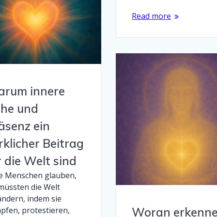
Read more
rum innere
he und
äsenz ein
rklicher Beitrag
r die Welt sind
le Menschen glauben,
 müssten die Welt
ändern, indem sie
pfen, protestieren,
Woran erkenn