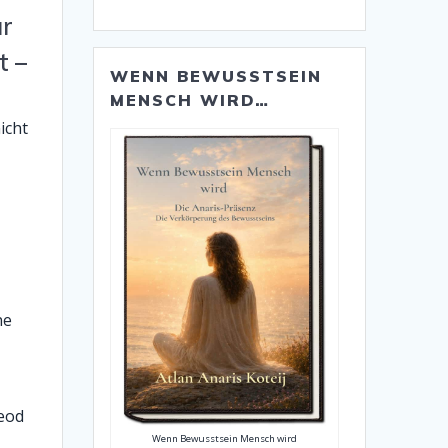
ür
t –
WENN BEWUSSTSEIN
MENSCH WIRD…
icht
ne
eod
Wenn Bewusstsein Mensch wird