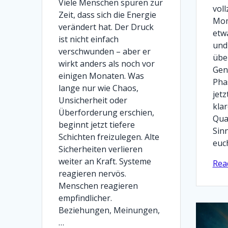
Viele Menschen spüren zur
voll
Zeit, dass sich die Energie
Mom
verändert hat. Der Druck
etwa
ist nicht einfach
und 
verschwunden – aber er
übe
wirkt anders als noch vor
Gen
einigen Monaten. Was
Pha
lange nur wie Chaos,
jetz
Unsicherheit oder
klar
Überforderung erschien,
Qual
beginnt jetzt tiefere
Sin
Schichten freizulegen. Alte
euc
Sicherheiten verlieren
weiter an Kraft. Systeme
Rea
reagieren nervös.
Menschen reagieren
empfindlicher.
Beziehungen, Meinungen,
…