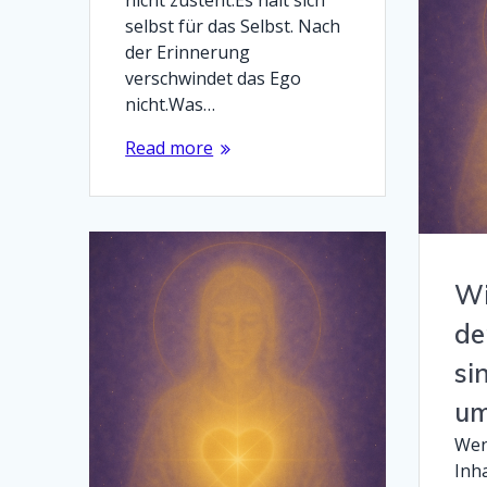
nicht zusteht:Es hält sich
selbst für das Selbst. Nach
der Erinnerung
verschwindet das Ego
nicht.Was…
Read more
Wi
de
si
um
Weni
Inha