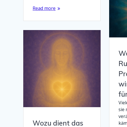
Read more
Wa
Ru
Pr
wi
fü
Vie
sie
ver
Wozu dient das
käm