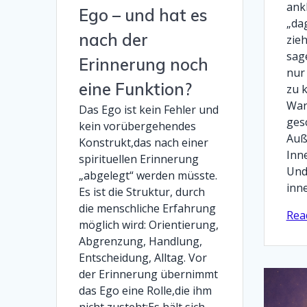
ank
Ego – und hat es
„da
nach der
zie
sag
Erinnerung noch
nur
eine Funktion?
zu 
Wan
Das Ego ist kein Fehler und
gesc
kein vorübergehendes
Auß
Konstrukt,das nach einer
Inn
spirituellen Erinnerung
Und
„abgelegt“ werden müsste.
inn
Es ist die Struktur, durch
die menschliche Erfahrung
Rea
möglich wird: Orientierung,
Abgrenzung, Handlung,
Entscheidung, Alltag. Vor
der Erinnerung übernimmt
das Ego eine Rolle,die ihm