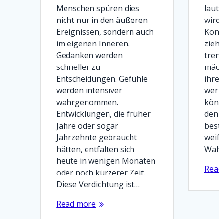
Menschen spüren dies
lau
nicht nur in den äußeren
wir
Ereignissen, sondern auch
Kon
im eigenen Inneren.
zie
Gedanken werden
tre
schneller zu
mäc
Entscheidungen. Gefühle
ihr
werden intensiver
wer
wahrgenommen.
kön
Entwicklungen, die früher
den
Jahre oder sogar
bes
Jahrzehnte gebraucht
weiß
hätten, entfalten sich
Wah
heute in wenigen Monaten
Rea
oder noch kürzerer Zeit.
Diese Verdichtung ist…
Read more