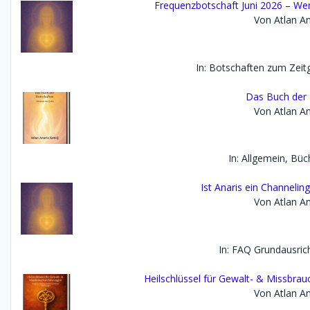
Frequenzbotschaft Juni 2026 – Wen
Von Atlan An
In: Botschaften zum Zei
Das Buch der 
Von Atlan An
In: Allgemein, Büc
Ist Anaris ein Channelin
Von Atlan An
In: FAQ Grundausric
Heilschlüssel für Gewalt- & Missbra
Von Atlan An