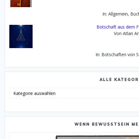
In: Allgemein, Büc
Botschaft aus dem F
Von Atlan An
In: Botschaften von 
ALLE KATEGOR
Alle
Katego
WENN BEWUSSTSEIN ME