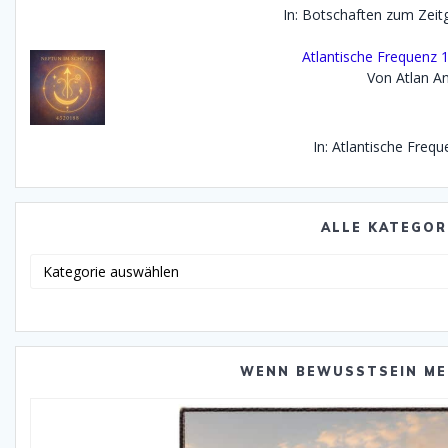
In: Botschaften zum Zei
Atlantische Frequenz 
Von Atlan An
In: Atlantische Freq
ALLE KATEGOR
Alle
Katego
WENN BEWUSSTSEIN ME