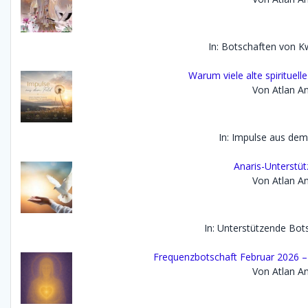
In: Botschaften von K
Warum viele alte spirituell
Von Atlan An
In: Impulse aus dem
Anaris-Unterstü
Von Atlan An
In: Unterstützende Bot
Frequenzbotschaft Februar 2026 – D
Von Atlan An