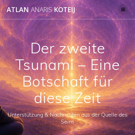
Skip
ATLAN
ANARIS
KOTEIJ
to
content
Der zweite
Tsunami – Eine
Botschaft für
diese Zeit
Unterstützung & Nachrichten aus der Quelle des
Seins