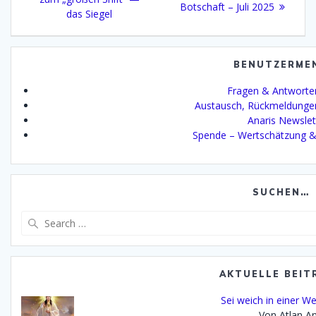
post:
Botschaft – Juli 2025
das Siegel
BENUTZERME
Fragen & Antworte
Austausch, Rückmeldunge
Anaris Newslet
Spende – Wertschätzung &
SUCHEN…
Search
for:
AKTUELLE BEIT
Sei weich in einer Wel
Von Atlan An