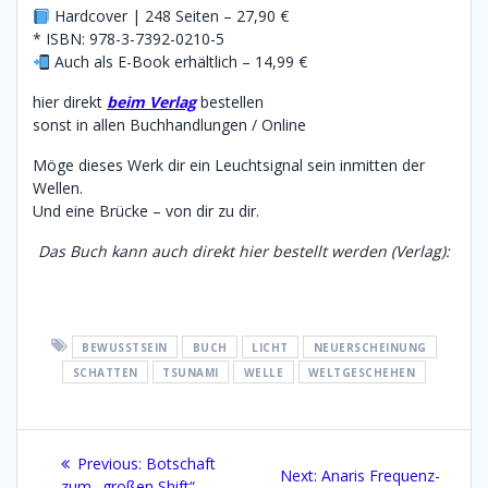
Hardcover | 248 Seiten – 27,90 €
* ISBN: 978-3-7392-0210-5
Auch als E-Book erhältlich – 14,99 €
hier direkt
beim Verlag
bestellen
sonst in allen Buchhandlungen / Online
Möge dieses Werk dir ein Leuchtsignal sein inmitten der
Wellen.
Und eine Brücke – von dir zu dir.
Das Buch kann auch direkt hier bestellt werden (Verlag):
BEWUSSTSEIN
BUCH
LICHT
NEUERSCHEINUNG
SCHATTEN
TSUNAMI
WELLE
WELTGESCHEHEN
Beitragsnavigation
Previous
Previous:
Botschaft
Next
Next:
Anaris Frequenz-
post:
zum „großen Shift“ —