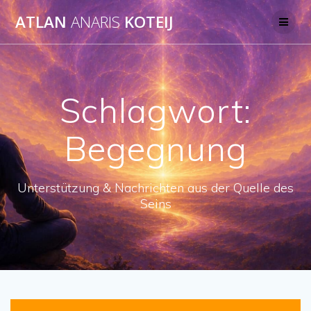
Skip
ATLAN
ANARIS
KOTEIJ
to
content
Schlagwort:
Begegnung
Unterstützung & Nachrichten aus der Quelle des
Seins