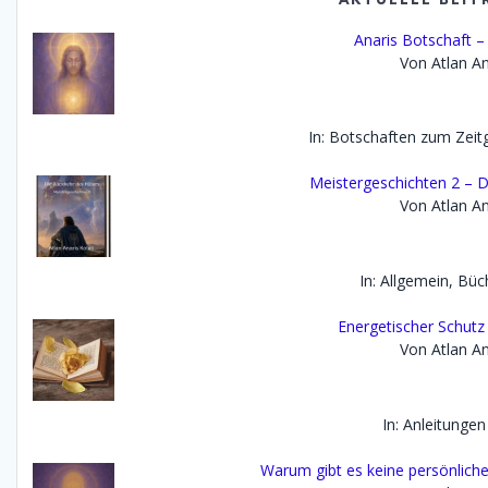
Anaris Botschaft 
Von Atlan An
In: Botschaften zum Zei
Meistergeschichten 2 – D
Von Atlan An
In: Allgemein, Büc
Energetischer Schutz
Von Atlan An
In: Anleitungen
Warum gibt es keine persönlich