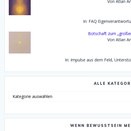
Von Atlan An
In: FAQ Eigenverantwor
Botschaft zum „großen
Von Atlan An
In: Impulse aus dem Feld, Unterst
ALLE KATEGOR
Alle
Katego
WENN BEWUSSTSEIN ME