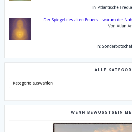
In: Atlantische Freq
Der Spiegel des alten Feuers – warum der Na
Von Atlan An
In: Sonderbotscha
ALLE KATEGOR
Alle
Katego
WENN BEWUSSTSEIN ME