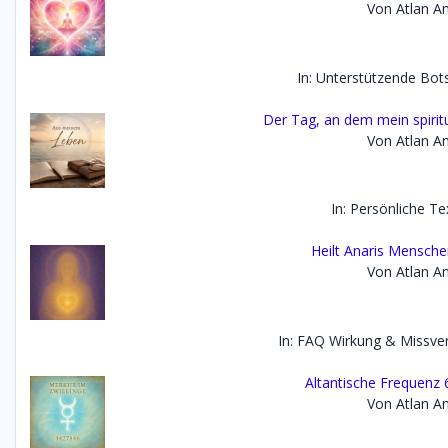
Von Atlan An
In: Unterstützende Bot
Der Tag, an dem mein spirit
Von Atlan An
In: Persönliche Te
Heilt Anaris Mensch
Von Atlan An
In: FAQ Wirkung & Missve
Altantische Frequenz 6
Von Atlan An