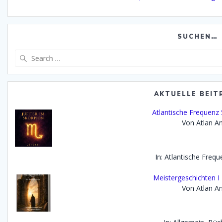
SUCHEN…
Search
for:
AKTUELLE BEIT
Atlantische Frequenz 5
Von Atlan An
In: Atlantische Freq
Meistergeschichten I 
Von Atlan An