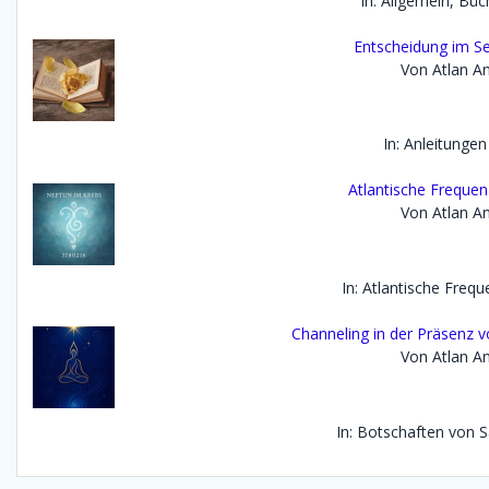
In: Allgemein, Büc
Entscheidung im Se
Von Atlan An
In: Anleitungen
Atlantische Frequen
Von Atlan An
In: Atlantische Freq
Channeling in der Präsenz 
Von Atlan An
In: Botschaften von 