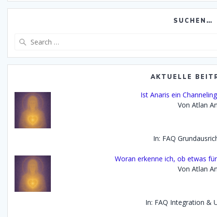
SUCHEN…
Search
for:
AKTUELLE BEIT
Ist Anaris ein Channelin
Von Atlan An
In: FAQ Grundausric
Woran erkenne ich, ob etwas für 
Von Atlan An
In: FAQ Integration &