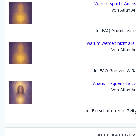
Warum spricht Anaris 
Von Atlan An
In: FAQ Grundausric
Warum werden nicht alle
Von Atlan An
In: FAQ Grenzen & 
Anaris Frequenz-Bots
Von Atlan An
In: Botschaften zum Zei
ALLE KATEGOR