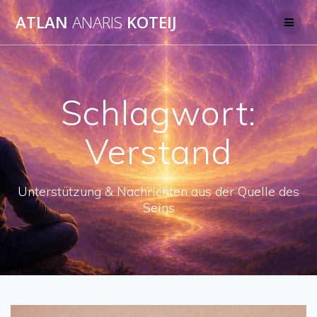
Skip
ATLAN
ANARIS
KOTEIJ
to
content
Schlagwort:
Verstand
Unterstützung & Nachrichten aus der Quelle des
Seins