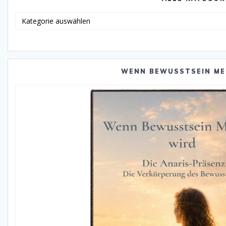
Alle
Katego
WENN BEWUSSTSEIN ME