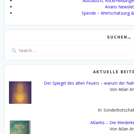
Austausch, Rückmeldunge
Anaris Newslet
Spende – Wertschätzung &
SUCHEN…
Search
for:
AKTUELLE BEIT
Der Spiegel des alten Feuers – warum der Na
Von Atlan An
In: Sonderbotscha
Atlantis – Die Wiederk
Von Atlan An