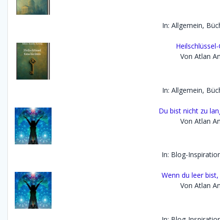
In: Allgemein, Büc
Heilschlüssel
Von Atlan An
In: Allgemein, Büc
Du bist nicht zu lan
Von Atlan An
In: Blog-Inspirati
Wenn du leer bist,
Von Atlan An
In: Blog-Inspirati