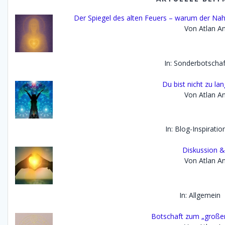
Der Spiegel des alten Feuers – warum der Na
Von Atlan An
In: Sonderbotscha
Du bist nicht zu lan
Von Atlan An
In: Blog-Inspirati
Diskussion &
Von Atlan An
In: Allgemein
Botschaft zum „großen