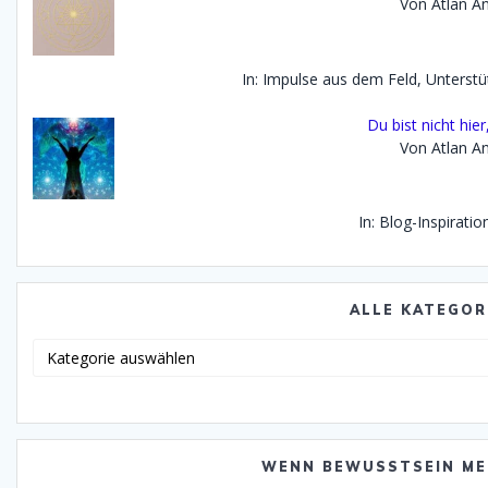
Von Atlan An
In: Impulse aus dem Feld, Unterst
Du bist nicht hie
Von Atlan An
In: Blog-Inspirati
ALLE KATEGOR
Alle
Katego
WENN BEWUSSTSEIN ME