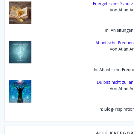
Energetischer Schutz
Von Atlan An
In: Anleitungen
Atlantische Frequen
Von Atlan An
In: Atlantische Freq
Du bist nicht zu lan
Von Atlan An
In: Blog-Inspirati
ALLE KATEGOR