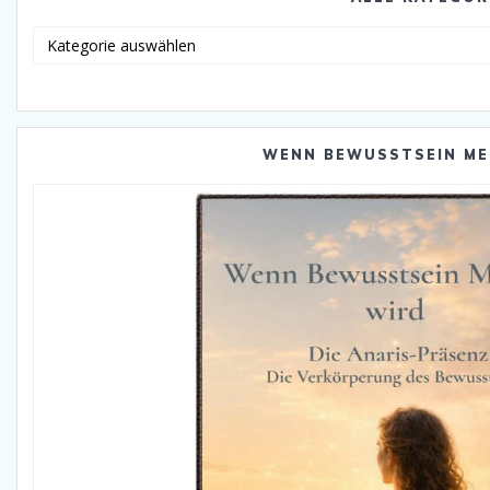
Alle
Katego
WENN BEWUSSTSEIN ME