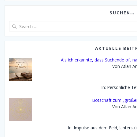
SUCHEN…
Search
for:
AKTUELLE BEIT
Als ich erkannte, dass Suchende oft na
Von Atlan An
In: Persönliche Te
Botschaft zum „großen
Von Atlan An
In: Impulse aus dem Feld, Unterst