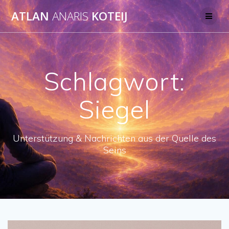
Skip
ATLAN
ANARIS
KOTEIJ
to
content
Schlagwort:
Siegel
Unterstützung & Nachrichten aus der Quelle des
Seins