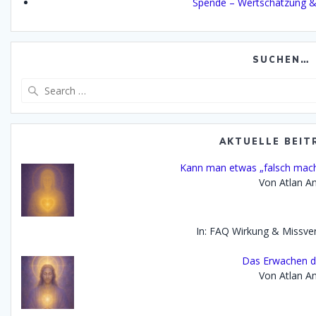
Spende – Wertschätzung &
SUCHEN…
Search
for:
AKTUELLE BEIT
Kann man etwas „falsch mach
Von Atlan An
In: FAQ Wirkung & Missve
Das Erwachen de
Von Atlan An