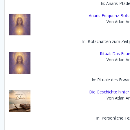
In: Anaris-Pfad
Anaris Frequenz-Bots
Von Atlan An
In: Botschaften zum Zei
Ritual: Das Feue
Von Atlan An
In: Rituale des Erwa
Die Geschichte hinte
Von Atlan An
In: Persönliche Te