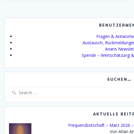
BENUTZERME
Fragen & Antworte
Austausch, Rückmeldunge
Anaris Newslet
Spende – Wertschätzung &
SUCHEN…
Search
for:
AKTUELLE BEIT
Frequenzbotschaft – März 2026 – D
Von Atlan An