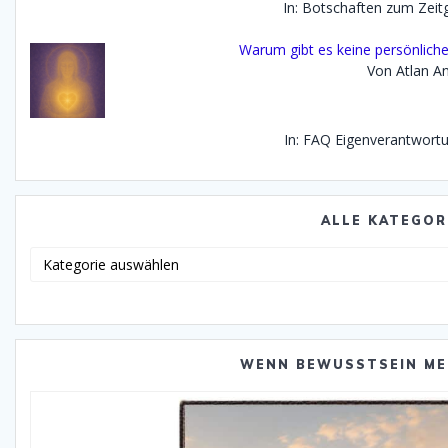
In: Botschaften zum Zei
Warum gibt es keine persönlich
Von Atlan An
In: FAQ Eigenverantwor
ALLE KATEGOR
Alle
Katego
WENN BEWUSSTSEIN ME