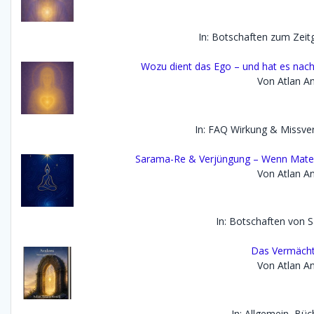
In: Botschaften zum Zei
Wozu dient das Ego – und hat es nach
Von Atlan An
In: FAQ Wirkung & Missve
Sarama-Re & Verjüngung – Wenn Materie 
Von Atlan An
In: Botschaften von 
Das Vermächt
Von Atlan An
In: Allgemein, Büc