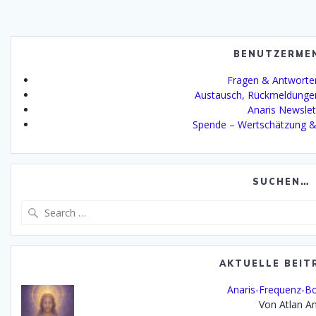
BENUTZERME
Fragen & Antworte
Austausch, Rückmeldunge
Anaris Newslet
Spende – Wertschätzung &
SUCHEN…
Search
for:
AKTUELLE BEIT
Anaris-Frequenz-Bo
Von Atlan An