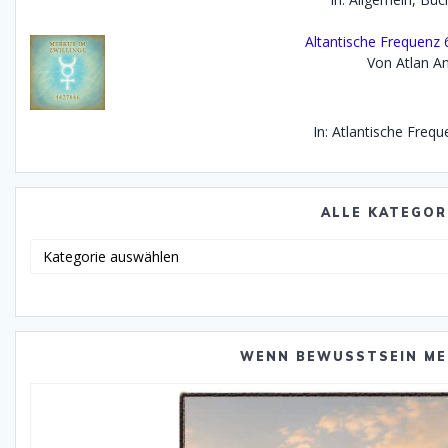
Altantische Frequenz 6
Von Atlan An
In: Atlantische Freq
ALLE KATEGOR
Alle
Katego
WENN BEWUSSTSEIN ME