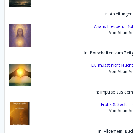
In: Anleitungen
Anaris Frequenz-Bot
Von Atlan An
In: Botschaften zum Zei
Du musst nicht leucht
Von Atlan An
In: Impulse aus dem
Erotik & Seele – 
Von Atlan An
In: Allgemein, Büc