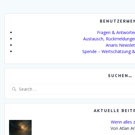
BENUTZERME
Fragen & Antworte
Austausch, Rückmeldunge
Anaris Newslet
Spende – Wertschätzung &
SUCHEN…
Search
for:
AKTUELLE BEIT
Wenn alles z
Von Atlan An