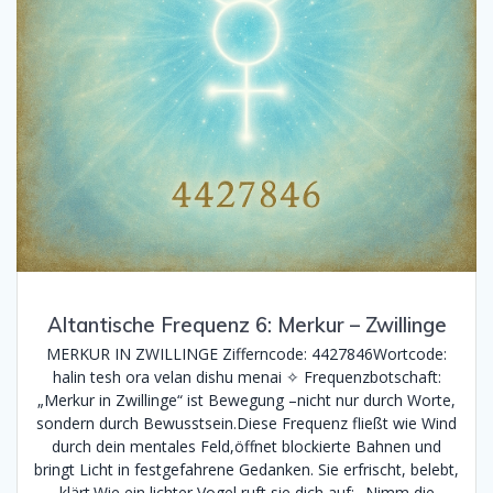
Altantische Frequenz 6: Merkur – Zwillinge
MERKUR IN ZWILLINGE Zifferncode: 4427846Wortcode:
halin tesh ora velan dishu menai ✧ Frequenzbotschaft:
„Merkur in Zwillinge“ ist Bewegung –nicht nur durch Worte,
sondern durch Bewusstsein.Diese Frequenz fließt wie Wind
durch dein mentales Feld,öffnet blockierte Bahnen und
bringt Licht in festgefahrene Gedanken. Sie erfrischt, belebt,
klärt.Wie ein lichter Vogel ruft sie dich auf: „Nimm die