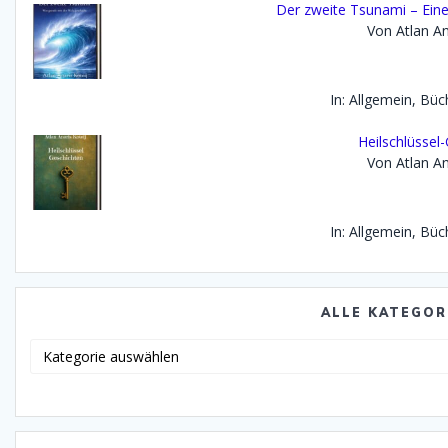
Der zweite Tsunami – Eine 
Von Atlan An
In: Allgemein, Büc
Heilschlüssel
Von Atlan An
In: Allgemein, Büc
ALLE KATEGOR
Alle
Katego