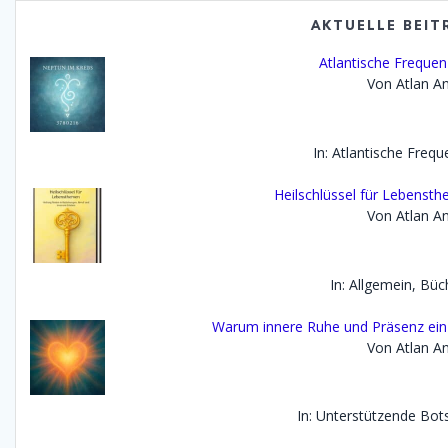
AKTUELLE BEIT
Atlantische Frequen
Von Atlan An
In: Atlantische Freq
Heilschlüssel für Lebenst
Von Atlan An
In: Allgemein, Büc
Warum innere Ruhe und Präsenz ein wi
Von Atlan An
In: Unterstützende Bot