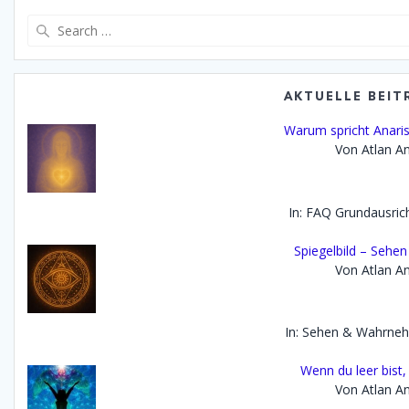
Search
for:
AKTUELLE BEIT
Warum spricht Anaris 
Von Atlan An
In: FAQ Grundausric
Spiegelbild – Seh
Von Atlan An
In: Sehen & Wahrne
Wenn du leer bist,
Von Atlan An