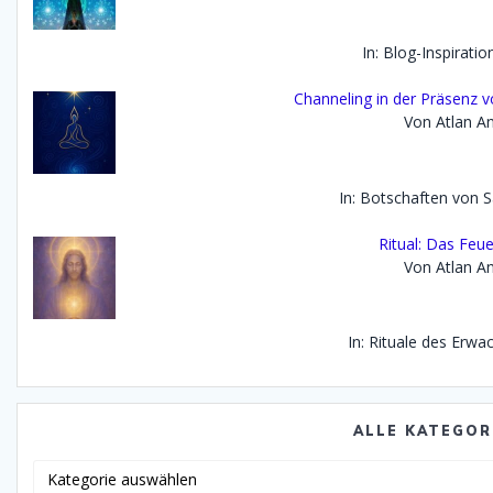
In: Blog-Inspirati
Channeling in der Präsenz 
Von Atlan An
In: Botschaften von 
Ritual: Das Feue
Von Atlan An
In: Rituale des Erwa
ALLE KATEGOR
Alle