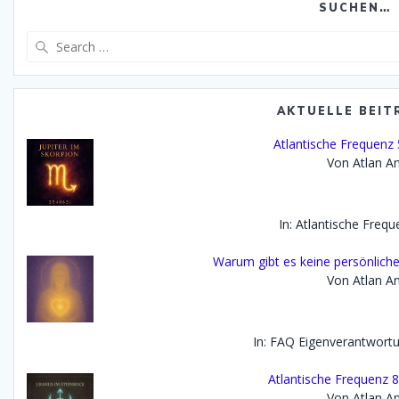
SUCHEN…
Search
for:
AKTUELLE BEIT
Atlantische Frequenz 5
Von Atlan An
In: Atlantische Freq
Warum gibt es keine persönlich
Von Atlan An
In: FAQ Eigenverantwor
Atlantische Frequenz 8
Von Atlan An