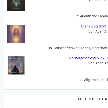
In: Atlantische Freq
Anaris Botschaft
Von Atlan An
In: Botschaften von Anaris, Botscha
Meistergeschichten 2 – D
Von Atlan An
In: Allgemein, Büc
ALLE KATEGOR
Alle