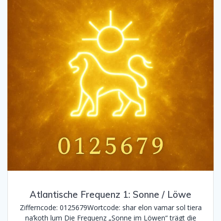
Atlantische Frequenz 1: Sonne / Löwe
Zifferncode: 0125679Wortcode: shar elon vamar sol tiera
na’koth lum Die Frequenz „Sonne im Löwen“ trägt die