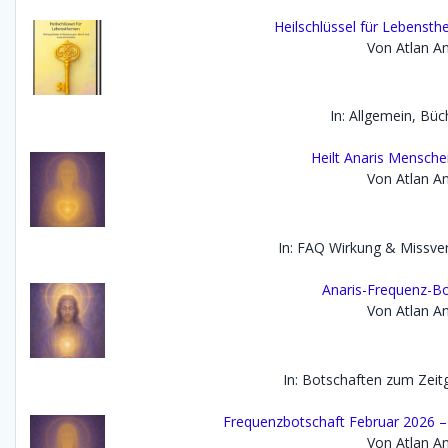
Heilschlüssel für Lebenst
Von Atlan An
In: Allgemein, Büc
Heilt Anaris Mensch
Von Atlan An
In: FAQ Wirkung & Missve
Anaris-Frequenz-Bo
Von Atlan An
In: Botschaften zum Zei
Frequenzbotschaft Februar 2026 – D
Von Atlan An