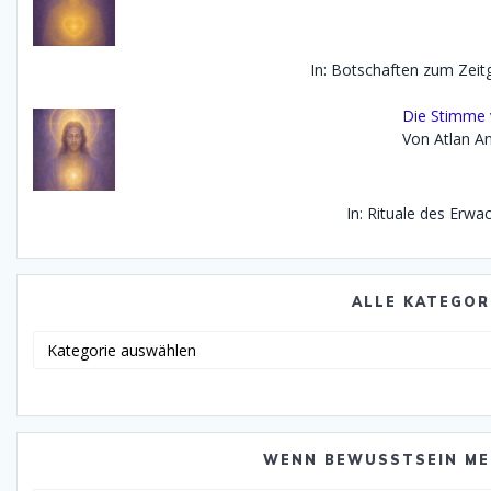
In: Botschaften zum Zei
Die Stimme 
Von Atlan An
In: Rituale des Erwa
ALLE KATEGOR
Alle
Katego
WENN BEWUSSTSEIN ME