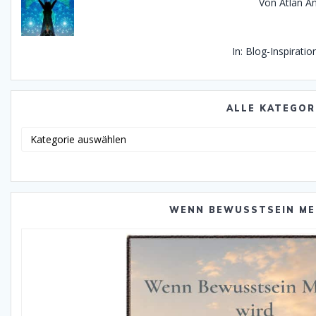
Von Atlan An
In: Blog-Inspirati
ALLE KATEGOR
Alle
Katego
WENN BEWUSSTSEIN ME