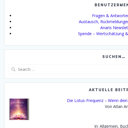
BENUTZERME
Fragen & Antworte
Austausch, Rückmeldunge
Anaris Newslet
Spende – Wertschätzung &
SUCHEN…
Search
for:
AKTUELLE BEIT
Die Lotus-Frequenz – Wenn dein 
Von Atlan An
In: Allgemein, Büc