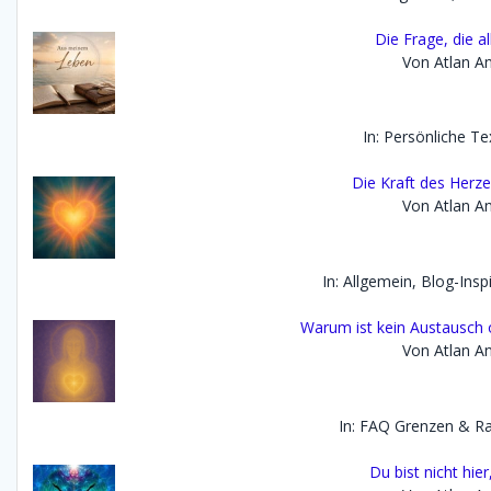
Die Frage, die a
Von Atlan An
In: Persönliche Te
Die Kraft des Herz
Von Atlan An
In: Allgemein, Blog-Insp
Warum ist kein Austausch 
Von Atlan An
In: FAQ Grenzen & 
Du bist nicht hie