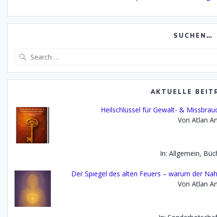
SUCHEN…
Search
for:
AKTUELLE BEIT
Heilschlüssel für Gewalt- & Missbra
Von Atlan An
In: Allgemein, Büc
Der Spiegel des alten Feuers – warum der Na
Von Atlan An