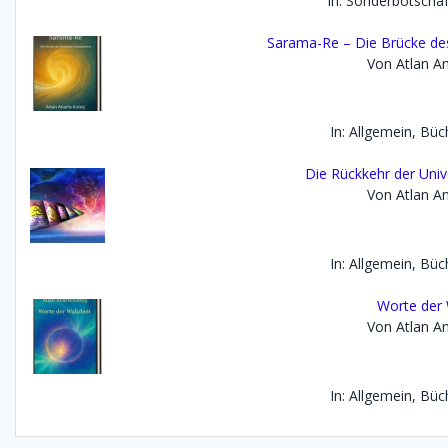
In: Sonderbotscha
Sarama-Re – Die Brücke des
Von Atlan An
In: Allgemein, Büc
Die Rückkehr der Univ
Von Atlan An
In: Allgemein, Büc
Worte der 
Von Atlan An
In: Allgemein, Büc