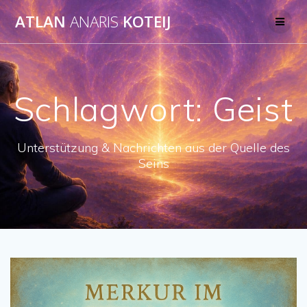
Skip
ATLAN
ANARIS
KOTEIJ
to
content
Schlagwort:
Geist
Unterstützung & Nachrichten aus der Quelle des
Seins