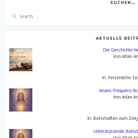
SUCHEN…
Search
for:
AKTUELLE BEIT
Die Geschichte h
Von Atlan An
In: Persönliche Te
Anaris-Frequenz-Bo
Von Atlan An
In: Botschaften zum Zei
Unterstützende Botsch
Von Atlan An