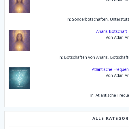
In: Sonderbotschaften, Unterstü
Anaris Botschaft
Von Atlan An
In: Botschaften von Anaris, Botscha
Atlantische Frequen
Von Atlan An
In: Atlantische Freq
ALLE KATEGOR
Alle