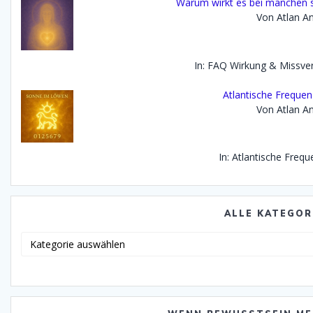
Warum wirkt es bei manchen s
Von Atlan An
In: FAQ Wirkung & Missve
Atlantische Frequen
Von Atlan An
In: Atlantische Freq
ALLE KATEGOR
Alle
Katego