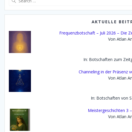
for:
AKTUELLE BEIT
Frequenzbotschaft – Juli 2026 – Die Z
Von Atlan An
In: Botschaften zum Zei
Channeling in der Präsenz 
Von Atlan An
In: Botschaften von 
Meistergeschichten 3 –
Von Atlan An