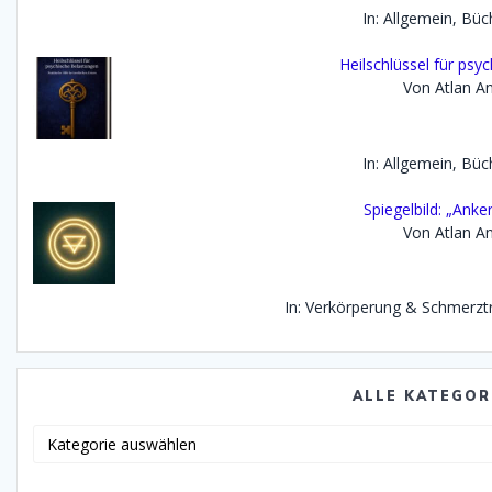
In: Allgemein, Büc
Heilschlüssel für psy
Von Atlan An
In: Allgemein, Büc
Spiegelbild: „Anke
Von Atlan An
In: Verkörperung & Schmerzt
ALLE KATEGOR
Alle
Katego