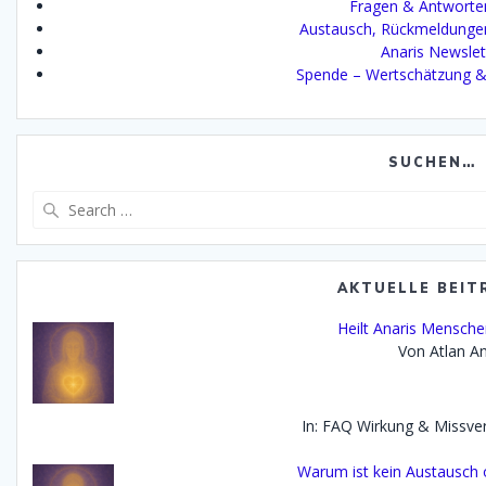
Fragen & Antworte
Austausch, Rückmeldunge
Anaris Newslet
Spende – Wertschätzung &
SUCHEN…
Search
for:
AKTUELLE BEIT
Heilt Anaris Mensch
Von Atlan An
In: FAQ Wirkung & Missve
Warum ist kein Austausch 