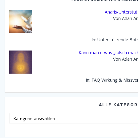
Anaris-Unterstü
Von Atlan An
In: Unterstützende Bot
Kann man etwas „falsch mach
Von Atlan An
In: FAQ Wirkung & Missve
ALLE KATEGOR
Alle
Katego