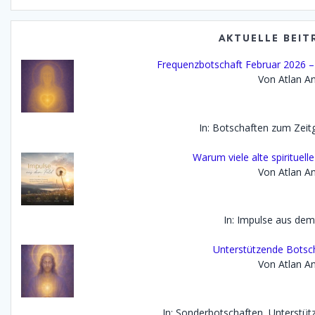
AKTUELLE BEIT
Frequenzbotschaft Februar 2026 – D
Von Atlan An
In: Botschaften zum Zei
Warum viele alte spirituell
Von Atlan An
In: Impulse aus dem
Unterstützende Botsch
Von Atlan An
In: Sonderbotschaften, Unterstü