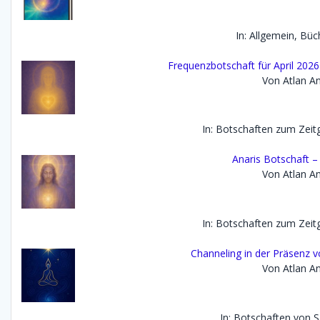
In: Allgemein, Büc
Frequenzbotschaft für April 202
Von Atlan An
In: Botschaften zum Zei
Anaris Botschaft 
Von Atlan An
In: Botschaften zum Zei
Channeling in der Präsenz 
Von Atlan An
In: Botschaften von 