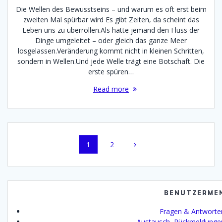
Die Wellen des Bewusstseins – und warum es oft erst beim
zweiten Mal spürbar wird Es gibt Zeiten, da scheint das
Leben uns zu überrollen.Als hätte jemand den Fluss der
Dinge umgeleitet – oder gleich das ganze Meer
losgelassen.Veränderung kommt nicht in kleinen Schritten,
sondern in Wellen.Und jede Welle trägt eine Botschaft. Die
erste spüren…
Read more
Posts
Page
Page
1
2
navigation
BENUTZERME
Fragen & Antworte
Austausch, Rückmeldunge