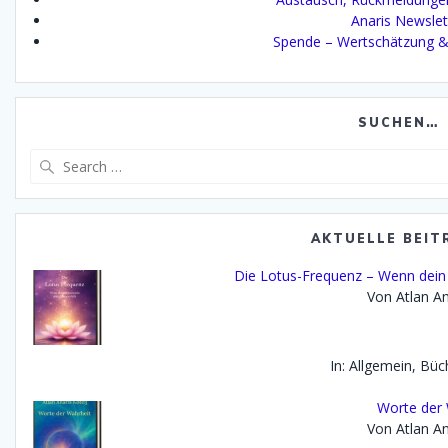
Anaris Newslet
Spende – Wertschätzung &
SUCHEN…
Search
for:
AKTUELLE BEIT
Die Lotus-Frequenz – Wenn dein 
Von Atlan An
In: Allgemein, Büc
Worte der 
Von Atlan An