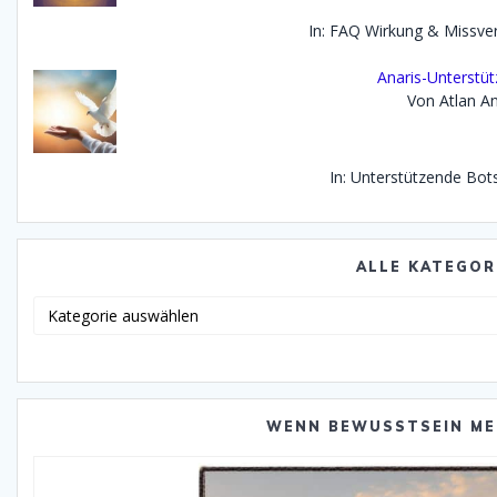
In: FAQ Wirkung & Missve
Anaris-Unterstü
Von Atlan An
In: Unterstützende Bot
ALLE KATEGOR
Alle
Katego
WENN BEWUSSTSEIN ME