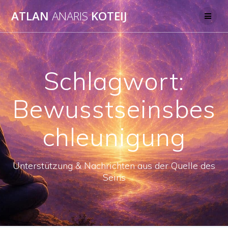
Skip
ATLAN
ANARIS
KOTEIJ
to
content
Schlagwort:
Bewusstseinsbes
chleunigung
Unterstützung & Nachrichten aus der Quelle des
Seins