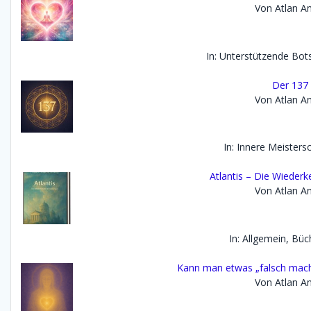
Von Atlan An
In: Unterstützende Bot
Der 137
Von Atlan An
In: Innere Meisters
Atlantis – Die Wiederk
Von Atlan An
In: Allgemein, Büc
Kann man etwas „falsch mach
Von Atlan An