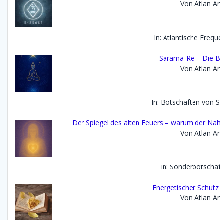
Von Atlan An
In: Atlantische Freq
Sarama-Re – Die B
Von Atlan An
In: Botschaften von 
Der Spiegel des alten Feuers – warum der Na
Von Atlan An
In: Sonderbotscha
Energetischer Schutz
Von Atlan An