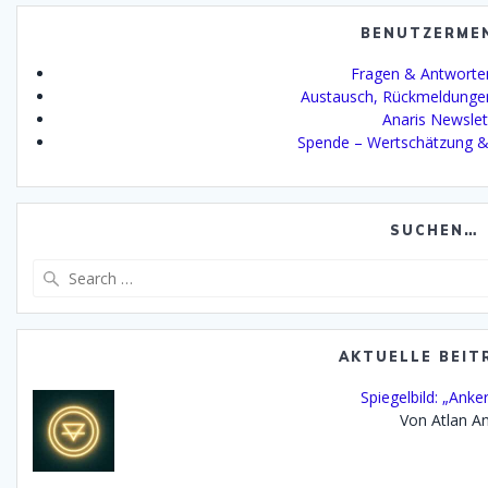
BENUTZERME
Fragen & Antworte
Austausch, Rückmeldunge
Anaris Newslet
Spende – Wertschätzung &
SUCHEN…
Search
for:
AKTUELLE BEIT
Spiegelbild: „Anke
Von Atlan An