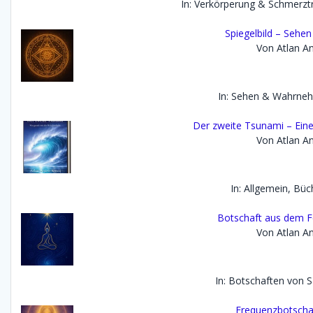
In: Verkörperung & Schmerzt
Spiegelbild – Seh
Von Atlan An
In: Sehen & Wahrne
Der zweite Tsunami – Eine 
Von Atlan An
In: Allgemein, Büc
Botschaft aus dem F
Von Atlan An
In: Botschaften von 
Frequenzbotscha