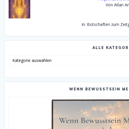
Von Atlan An
In: Botschaften zum Zei
ALLE KATEGOR
Alle
Katego
WENN BEWUSSTSEIN ME