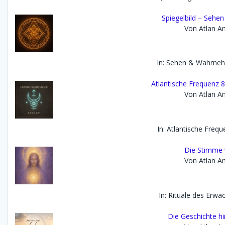
Spiegelbild – Seh
Von Atlan An
In: Sehen & Wahrne
Atlantische Frequenz 8
Von Atlan An
In: Atlantische Freq
Die Stimme 
Von Atlan An
In: Rituale des Erwa
Die Geschichte h