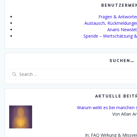
BENUTZERME
Fragen & Antworte
Austausch, Rückmeldunge
Anaris Newslet
Spende – Wertschätzung &
SUCHEN…
Search
for:
AKTUELLE BEIT
Warum wirkt es bei manchen s
Von Atlan An
In: FAQ Wirkung & Missve