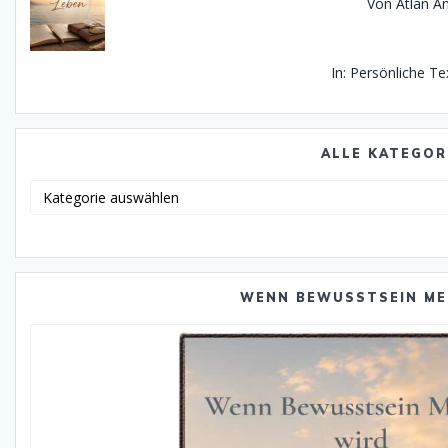
Von Atlan An
In: Persönliche Te
ALLE KATEGOR
Alle
Katego
WENN BEWUSSTSEIN ME