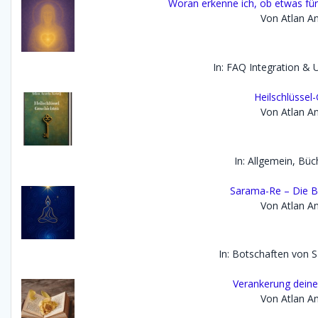
Woran erkenne ich, ob etwas für 
Von Atlan An
In: FAQ Integration &
Heilschlüssel
Von Atlan An
In: Allgemein, Büc
Sarama-Re – Die B
Von Atlan An
In: Botschaften von 
Verankerung dein
Von Atlan An