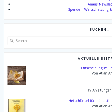
Anaris Newslet
Spende – Wertschätzung &
SUCHEN…
Search
for:
AKTUELLE BEIT
Entscheidung im Se
Von Atlan An
In: Anleitungen
Heilschlüssel für Lebenst
Von Atlan An