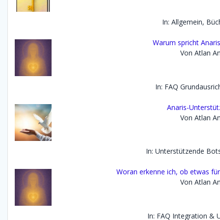
In: Allgemein, Büc
Warum spricht Anaris 
Von Atlan An
In: FAQ Grundausric
Anaris-Unterstü
Von Atlan An
In: Unterstützende Bot
Woran erkenne ich, ob etwas für 
Von Atlan An
In: FAQ Integration &